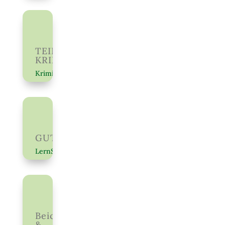
TEILWEISE
KRIMINELL
Krimi
GUT05
LernSpaß
Beichte
&