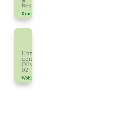
Bestechung
Krimi
Unter
dem
Olivenbaum
02
Wohlfühlen