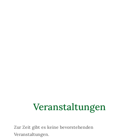
Es rührt mich immer wieder, wenn ich Kinder erleben und
beobachten kann, die als Geschenk ihrer Eltern aufwachsen
dürfen. Die nicht als „Statussymbol“ und „Hoffnungsträger“
oder„Wunscherfüller“ ihrer Eltern dienen, sondern einfach nur
sie selbst sein dürfen..
Veranstaltungen
Zur Zeit gibt es keine bevorstehenden
Veranstaltungen.