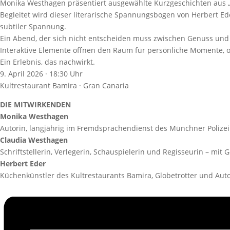
Monika Westhagen präsentiert ausgewählte Kurzgeschichten aus „Tei
Begleitet wird dieser literarische Spannungsbogen von Herbert Ed
subtiler Spannung.
Ein Abend, der sich nicht entscheiden muss zwischen Genuss und
Interaktive Elemente öffnen den Raum für persönliche Momente, 
Ein Erlebnis, das nachwirkt.
9. April 2026 · 18:30 Uhr
Kultrestaurant Bamira · Gran Canaria
DIE MITWIRKENDEN
Monika Westhagen
Autorin, langjährig im Fremdsprachendienst des Münchner Polizeip
Claudia Westhagen
Schriftstellerin, Verlegerin, Schauspielerin und Regisseurin – mi
Herbert Eder
Küchenkünstler des Kultrestaurants Bamira, Globetrotter und Auto