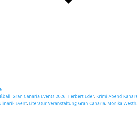
e
ßball
,
Gran Canaria Events 2026
,
Herbert Eder
,
Krimi Abend Kanar
ulinarik Event
,
Literatur Veranstaltung Gran Canaria
,
Monika Westh