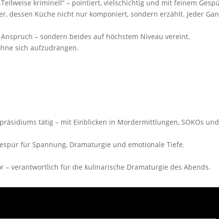
lweise kriminell“ – pointiert, vielschichtig und mit feinem Gespü
er, dessen Küche nicht nur komponiert, sondern erzählt. Jeder Gan
 Anspruch – sondern beides auf höchstem Niveau vereint.
ohne sich aufzudrängen.
räsidiums tätig – mit Einblicken in Mordermittlungen, SOKOs und i
t Gespür für Spannung, Dramaturgie und emotionale Tiefe.
r – verantwortlich für die kulinarische Dramaturgie des Abends.