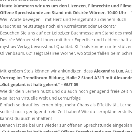
Heute kümmern wir uns um den Lizenzen, Filmrechte und Filme
Offene Sprechstunde am Stand mit Désirée Wörner, 10:00 Uhr – 
Weil Worte bewegen – mit Herz und Feingefühl zu deinem Buch.
Braucht es heutzutage noch ein Korrektorat oder Lektorat?
Besuchen Sie uns auf der Leipziger Buchmesse am Stand des mysh
Desirée Wörner steht Ihnen mit ihrer Expertise und Leidenschaft zu
myshow Verlag bewusst auf Qualität. KI-Tools können unterstütze
Olivenbaum, 02“ zeigt Désirée Wörner, wo Stolperfallen beim Sch
Mit großem Stolz können wir ankündigen, dass
Alexandra Lux
, Au
Vortrag im Trendforum Bildung, Halle 2 Stand A313 mit Alexandr
„Gut geplant ist halb gelernt“ – GUT 05
Wie dir dein Lernen nützt und du auch noch genügend freie Zeit h
Realität vs virtuelle Welt und LernErfolge
Einfach so drauf los lernen birgt mehr Chaos als Effektivität. Ler
solltest noch genügend freie Zeit haben! Wie du Lernpläne erstells
kannst du auch einhalten!
Danach ist sie bei uns wieder zur offenen Sprechstunde eingeplan
„Gut geplant ist halb gelernt“ Offene Sprechstunde am Stand 