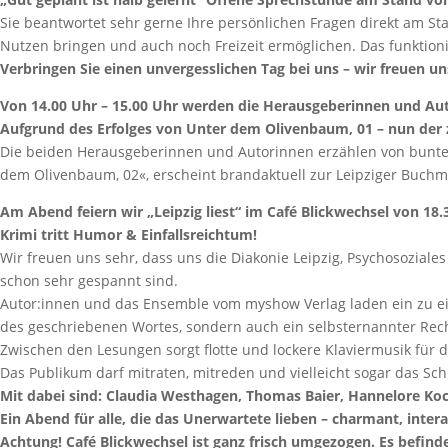
Sie beantwortet sehr gerne Ihre persönlichen Fragen direkt am Sta
Nutzen bringen und auch noch Freizeit ermöglichen. Das funktionier
Verbringen Sie einen unvergesslichen Tag bei uns – wir freuen un
Von 14.00 Uhr – 15.00 Uhr werden die Herausgeberinnen und Aut
Aufgrund des Erfolges von Unter dem Olivenbaum, 01 – nun der 
Die beiden Herausgeberinnen und Autorinnen erzählen von bunten L
dem Olivenbaum, 02«, erscheint brandaktuell zur Leipziger Buchm
Am Abend feiern wir „Leipzig liest“ im Café Blickwechsel von 18.
Krimi tritt Humor & Einfallsreichtum!
Wir freuen uns sehr, dass uns die Diakonie Leipzig, Psychosoziale
schon sehr gespannt sind.
Autor:innen und das Ensemble vom myshow Verlag laden ein zu eine
des geschriebenen Wortes, sondern auch ein selbsternannter Recht
Zwischen den Lesungen sorgt flotte und lockere Klaviermusik für
Das Publikum darf mitraten, mitreden und vielleicht sogar das Sch
Mit dabei sind: Claudia Westhagen, Thomas Baier, Hannelore Ko
Ein Abend für alle, die das Unerwartete lieben – charmant, intera
Achtung! Café Blickwechsel ist ganz frisch umgezogen. Es befinde