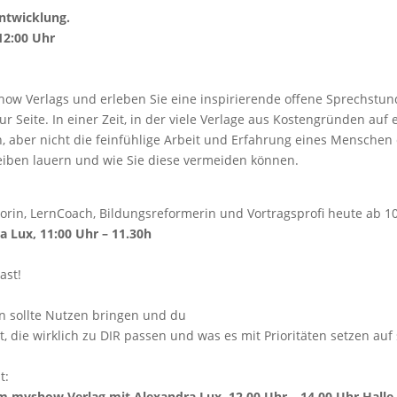
ntwicklung.
12:00 Uhr
ow Verlags und erleben Sie eine inspirierende offene Sprechstun
r Seite. In einer Zeit, in der viele Verlage aus Kostengründen auf
n, aber nicht die feinfühlige Arbeit und Erfahrung eines Mensch
reiben lauern und wie Sie diese vermeiden können.
torin, LernCoach, Bildungsreformerin und Vortragsprofi heute ab 
a Lux, 11:00 Uhr – 11.30h
ast!
nen sollte Nutzen bringen und du
t, die wirklich zu DIR passen und was es mit Prioritäten setzen auf
t:
vom myshow Verlag mit
Alexandra Lux, 12.00 Uhr – 14.00 Uhr Halle 