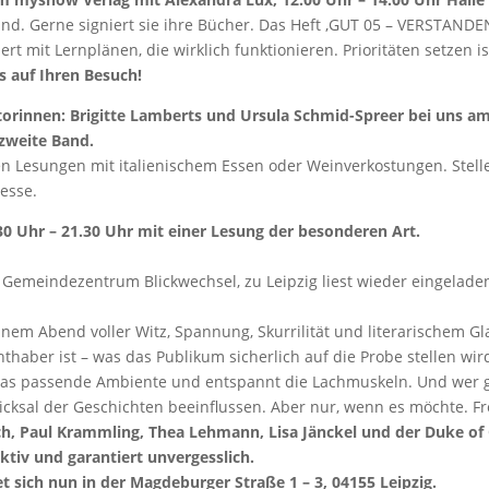
nd. Gerne signiert sie ihre Bücher. Das Heft ‚GUT 05 – VERSTANDEN
t mit Lernplänen, die wirklich funktionieren. Prioritäten setzen i
s auf Ihren Besuch!
orinnen: Brigitte Lamberts und Ursula Schmid-Spreer bei uns am
zweite Band.
esungen mit italienischem Essen oder Weinverkostungen. Stellen S
esse.
30 Uhr – 21.30 Uhr mit einer Lesung der besonderen Art.
s Gemeindezentrum Blickwechsel, zu Leipzig liest wieder eingelade
m Abend voller Witz, Spannung, Skurrilität und literarischem Glan
haber ist – was das Publikum sicherlich auf die Probe stellen wir
 das passende Ambiente und entspannt die Lachmuskeln. Und wer gl
icksal der Geschichten beeinflussen. Aber nur, wenn es möchte. Fr
ch, Paul Krammling, Thea Lehmann, Lisa Jänckel und der Duke of
ktiv und garantiert unvergesslich.
t sich nun in der Magdeburger Straße 1 – 3, 04155 Leipzig.