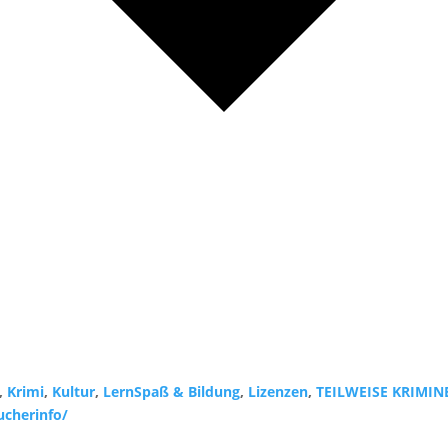
,
Krimi
,
Kultur
,
LernSpaß & Bildung
,
Lizenzen
,
TEILWEISE KRIMIN
ucherinfo/