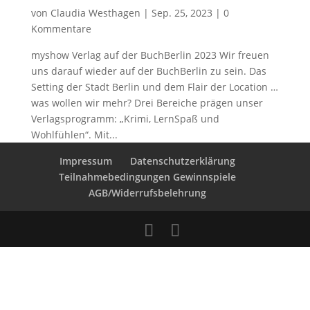
von
Claudia Westhagen
|
Sep. 25, 2023
|
0
Kommentare
myshow Verlag auf der BuchBerlin 2023 Wir freuen
uns darauf wieder auf der BuchBerlin zu sein. Das
Setting der Stadt Berlin und dem Flair der Location …
was wollen wir mehr? Drei Bereiche prägen unser
Verlagsprogramm: „Krimi, LernSpaß und
Wohlfühlen“. Mit...
Impressum
Datenschutzerklärung
Teilnahmebedingungen Gewinnspiele
AGB/Widerrufsbelehrung