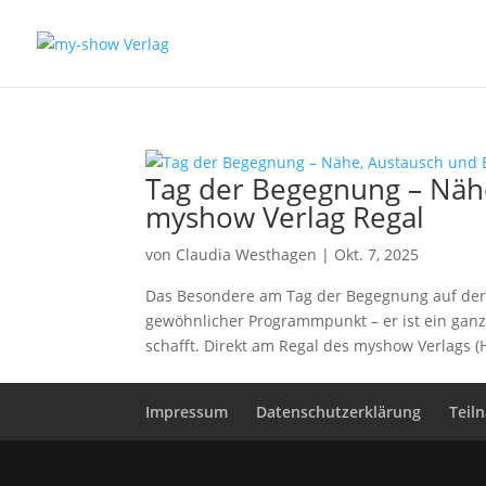
Tag der Begegnung – Näh
myshow Verlag Regal
von
Claudia Westhagen
|
Okt. 7, 2025
Das Besondere am Tag der Begegnung auf der F
gewöhnlicher Programmpunkt – er ist ein gan
schafft. Direkt am Regal des myshow Verlags (Ha
Impressum
Datenschutzerklärung
Teil